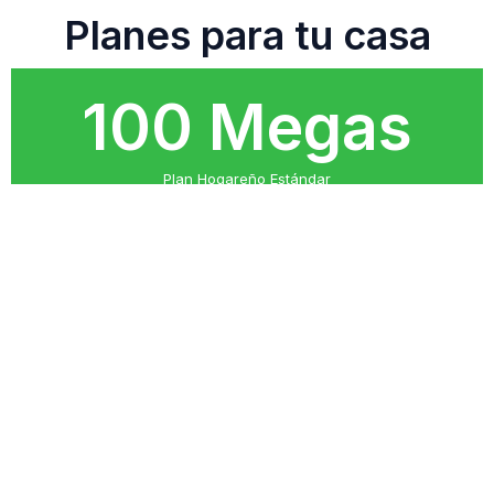
Planes para tu casa
100 Megas
Plan Hogareño Estándar
30000
$
por mes con descuentos promocionales *
100 Megas de download
50 Megas de upload
Optimo hasta 10 dispositivos
Ideal Netflix 4K + Plataformas TV